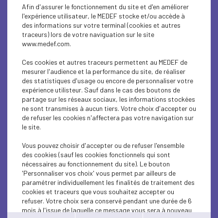
INTERNATIONAL - EUROPE
Afin d'assurer le fonctionnement du site et d'en améliorer
l'expérience utilisateur, le MEDEF stocke et/ou accède à
ECONOMY
des informations sur votre terminal (cookies et autres
traceurs) lors de votre naviguation sur le site
www.medef.com.
SUSTAINABLE DEVELOPMENT
Ces cookies et autres traceurs permettent au MEDEF de
SUSTAINABLE DEVELOPMENT
mesurer l'audience et la performance du site, de réaliser
des statistiques d'usage ou encore de personnaliser votre
SUSTAINABLE DEVELOPMENT
expérience utilisteur. Sauf dans le cas des boutons de
partage sur les réseaux sociaux, les informations stockées
ne sont transmises à aucun tiers. Votre choix d'accepter ou
SUSTAINABLE DEVELOPMENT
de refuser les cookies n'affectera pas votre navigation sur
le site.
INTERNATIONAL - EUROPE
Vous pouvez choisir d'accepter ou de refuser l'ensemble
SUSTAINABLE DEVELOPMENT
des cookies (sauf les cookies fonctionnels qui sont
nécessaires au fonctionnement du site). Le bouton
SUSTAINABLE DEVELOPMENT
'Personnaliser vos choix' vous permet par ailleurs de
paramétrer individuellement les finalités de traitement des
cookies et traceurs que vous souhaitez accepter ou
INTERNATIONAL - EUROPE
refuser. Votre choix sera conservé pendant une durée de 6
mois à l'issue de laquelle ce message vous sera à nouveau
SUSTAINABLE DEVELOPMENT