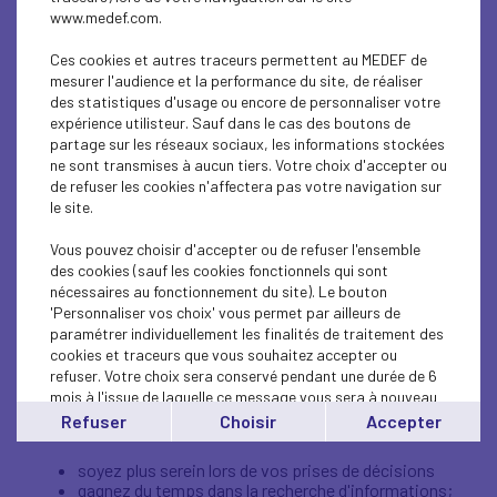
www.medef.com.
Composé de juristes spécialisés, ce service apporte des
réponses rapides, fiables et en toute confidentialité sur
Ces cookies et autres traceurs permettent au MEDEF de
des questions concernant :
mesurer l'audience et la performance du site, de réaliser
des statistiques d'usage ou encore de personnaliser votre
le droit du travail : les contrats de travail, les
expérience utilisteur. Sauf dans le cas des boutons de
licenciements, les conventions collectives, la
partage sur les réseaux sociaux, les informations stockées
représentation du personnel, la réglementation du
ne sont transmises à aucun tiers. Votre choix d'accepter ou
travail, la gestion du personnel etc.;
de refuser les cookies n'affectera pas votre navigation sur
le droit commercial : les fonds de commerce, les
le site.
baux et les entreprises en difficultés;
le droit des sociétés : de la formation à la
Vous pouvez choisir d'accepter ou de refuser l'ensemble
dissolution des sociétés;
des cookies (sauf les cookies fonctionnels qui sont
le droit économique : la distribution, la concurrence
nécessaires au fonctionnement du site). Le bouton
et la consommation;
le droit fiscal
'Personnaliser vos choix' vous permet par ailleurs de
paramétrer individuellement les finalités de traitement des
L'assistance juridique du MEDEF Corse ne peut se
cookies et traceurs que vous souhaitez accepter ou
substituer pleinement aux conseils d'avocats spécialisés
refuser. Votre choix sera conservé pendant une durée de 6
dans le domaine couvrant le litige.
mois à l'issue de laquelle ce message vous sera à nouveau
affiché..
Refuser
Choisir
Accepter
Bénéfices :
Vous pouvez modifier votre choix à tout moment en
cliquant sur le lien
'cookies'
en bas de page.
soyez plus serein lors de vos prises de décisions
gagnez du temps dans la recherche d'informations;