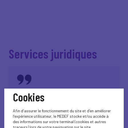
Services juridiques
Cookies
Bénéficiez de conseils personnalisés en toute
confidentialité !
Afin d'assurer le fonctionnement du site et d'en améliorer
l'expérience utilisateur, le MEDEF stocke et/ou accède à
des informations sur votre terminal (cookies et autres
Assistance juridique
traceurs) lors de votre naviguation sur le site