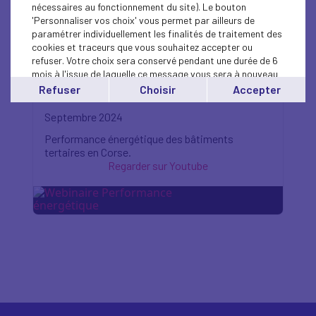
nécessaires au fonctionnement du site). Le bouton
'Personnaliser vos choix' vous permet par ailleurs de
paramétrer individuellement les finalités de traitement des
cookies et traceurs que vous souhaitez accepter ou
refuser. Votre choix sera conservé pendant une durée de 6
mois à l'issue de laquelle ce message vous sera à nouveau
Webinaire Tertiaire
affiché..
Refuser
Choisir
Accepter
Vous pouvez modifier votre choix à tout moment en
cliquant sur le lien
'cookies'
en bas de page.
Septembre 2024
Performance énergétique des bâtiments
tertaires en Corse.
Regarder sur Youtube