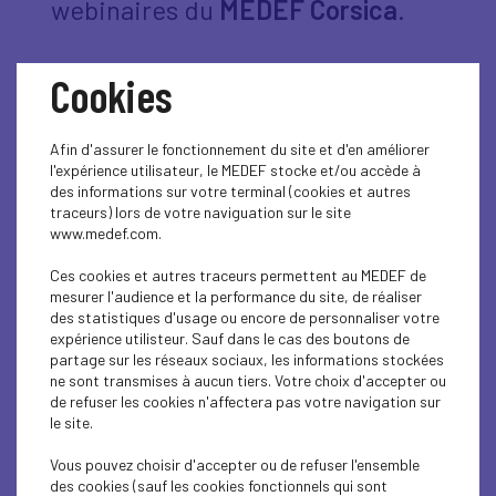
webinaires du
MEDEF Corsica
.
Cookies
Webinaire CSRD
Afin d'assurer le fonctionnement du site et d'en améliorer
l'expérience utilisateur, le MEDEF stocke et/ou accède à
Octobre 2025
des informations sur votre terminal (cookies et autres
La CSRD et ses enjeux pour les TPE/PME
traceurs) lors de votre naviguation sur le site
corses.
www.medef.com.
Regarder sur Youtube
Ces cookies et autres traceurs permettent au MEDEF de
mesurer l'audience et la performance du site, de réaliser
des statistiques d'usage ou encore de personnaliser votre
expérience utilisteur. Sauf dans le cas des boutons de
partage sur les réseaux sociaux, les informations stockées
ne sont transmises à aucun tiers. Votre choix d'accepter ou
Webinaire Mobilité
de refuser les cookies n'affectera pas votre navigation sur
le site.
Septembre 2025
Vous pouvez choisir d'accepter ou de refuser l'ensemble
Décarboner la mobilité de vos salariés en Corse.
des cookies (sauf les cookies fonctionnels qui sont
Regarder sur Youtube