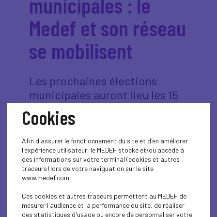
municipales : le
Medef et son réseau
se mobilisent
Les prochaines élections
municipales auront lieu les 15
et 22 mars 2026 et, comme à
Cookies
chaque échéance électorale,
le Medef est pleinement
Afin d'assurer le fonctionnement du site et d'en améliorer
mobilisé afin de faire entendre
l'expérience utilisateur, le MEDEF stocke et/ou accède à
des informations sur votre terminal (cookies et autres
la voix des entreprises. Les
traceurs) lors de votre naviguation sur le site
élections municipales
www.medef.com.
représentent un rendez-vous
Ces cookies et autres traceurs permettent au MEDEF de
essentiel pour nos territoires,
mesurer l'audience et la performance du site, de réaliser
des statistiques d'usage ou encore de personnaliser votre