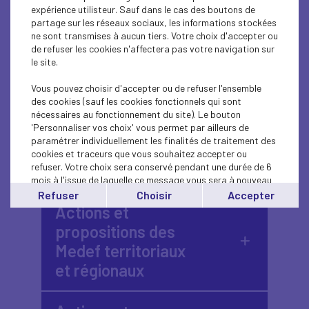
car elles conditionnent
expérience utilisteur. Sauf dans le cas des boutons de
directement l’environnement
partage sur les réseaux sociaux, les informations stockées
ne sont transmises à aucun tiers. Votre choix d'accepter ou
dans lequel nos entreprises
de refuser les cookies n'affectera pas votre navigation sur
le site.
investissent, innovent et
créent de l’emploi.
Vous pouvez choisir d'accepter ou de refuser l'ensemble
des cookies (sauf les cookies fonctionnels qui sont
nécessaires au fonctionnement du site). Le bouton
'Personnaliser vos choix' vous permet par ailleurs de
Message de Patrick
paramétrer individuellement les finalités de traitement des
Martin, président du
cookies et traceurs que vous souhaitez accepter ou
refuser. Votre choix sera conservé pendant une durée de 6
Medef
mois à l'issue de laquelle ce message vous sera à nouveau
affiché..
Refuser
Choisir
Accepter
Vous pouvez modifier votre choix à tout moment en
Actions et
cliquant sur le lien
'cookies'
en bas de page.
propositions des
Medef territoriaux
et régionaux