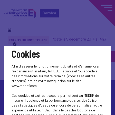
Corsica
Posté le 5 décembre 2014 à 14h31
ENTREPRENEURIAT TPE-PME
Cookies
Une journée bien taxée
Afin d'assurer le fonctionnement du site et d'en améliorer
l'expérience utilisateur, le MEDEF stocke et/ou accède à
des informations sur votre terminal (cookies et autres
traceurs) lors de votre naviguation sur le site
www.medef.com.
Ces cookies et autres traceurs permettent au MEDEF de
mesurer l'audience et la performance du site, de réaliser
des statistiques d'usage ou encore de personnaliser votre
expérience utilisteur. Sauf dans le cas des boutons de
Contactez-nous
partage sur les réseaux sociaux, les informations stockées