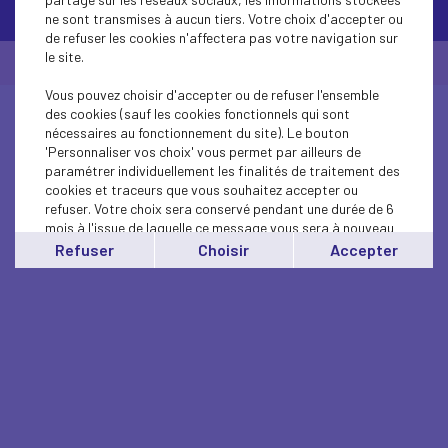
ne sont transmises à aucun tiers. Votre choix d'accepter ou
de refuser les cookies n'affectera pas votre navigation sur
le site.
© Medef Corsica 2026 -
Mentions légales
Vous pouvez choisir d'accepter ou de refuser l'ensemble
des cookies (sauf les cookies fonctionnels qui sont
nécessaires au fonctionnement du site). Le bouton
'Personnaliser vos choix' vous permet par ailleurs de
paramétrer individuellement les finalités de traitement des
cookies et traceurs que vous souhaitez accepter ou
refuser. Votre choix sera conservé pendant une durée de 6
mois à l'issue de laquelle ce message vous sera à nouveau
affiché..
Refuser
Choisir
Accepter
Vous pouvez modifier votre choix à tout moment en
cliquant sur le lien
'cookies'
en bas de page.