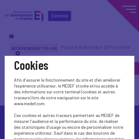
Corsica
Posté le 8 décembre 2014 à 14h49
ENTREPRENEURIAT TPE-PME
Cookies
Salariés pas prévenus,
entreprise pas vendue
Afin d'assurer le fonctionnement du site et d'en améliorer
l'expérience utilisateur, le MEDEF stocke et/ou accède à
des informations sur votre terminal (cookies et autres
traceurs) lors de votre naviguation sur le site
www.medef.com.
Ces cookies et autres traceurs permettent au MEDEF de
mesurer l'audience et la performance du site, de réaliser
des statistiques d'usage ou encore de personnaliser votre
expérience utilisteur. Sauf dans le cas des boutons de
partage sur les réseaux sociaux, les informations stockées