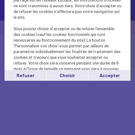
ne sont transmises à aucun tiers. Votre choix d'accepter ou
Contactez-nous
de refuser les cookies n'affectera pas votre navigation sur
le site.
© Medef Corsica 2026 -
Mentions légales
Vous pouvez choisir d'accepter ou de refuser l'ensemble
des cookies (sauf les cookies fonctionnels qui sont
nécessaires au fonctionnement du site). Le bouton
'Personnaliser vos choix' vous permet par ailleurs de
paramétrer individuellement les finalités de traitement des
cookies et traceurs que vous souhaitez accepter ou
refuser. Votre choix sera conservé pendant une durée de 6
mois à l'issue de laquelle ce message vous sera à nouveau
affiché..
Refuser
Choisir
Accepter
Vous pouvez modifier votre choix à tout moment en
cliquant sur le lien
'cookies'
en bas de page.