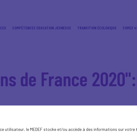
ICES
COMPÉTENCES EDUCATION JEUNESSE
TRANSITION ÉCOLOGIQUE
COMEX 4
ens de France 2020":
ence utilisateur, le MEDEF stocke et/ou accède à des informations sur votre 