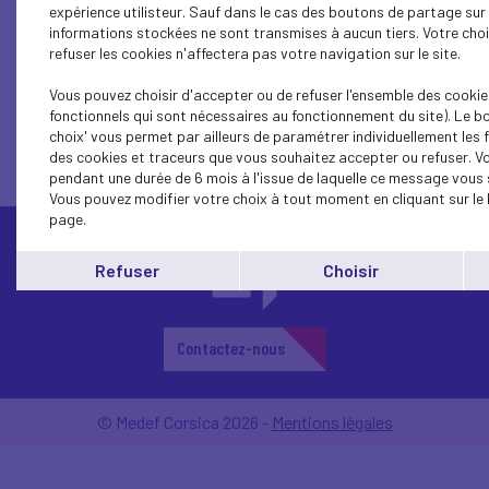
expérience utilisteur. Sauf dans le cas des boutons de partage sur 
Franco FARSETTI
Paul FLACH
informations stockées ne sont transmises à aucun tiers. Votre cho
refuser les cookies n'affectera pas votre navigation sur le site.
élus en janvier 2022
Vous pouvez choisir d'accepter ou de refuser l'ensemble des cookie
Le MEDEF Corse est administré par un conseil
fonctionnels qui sont nécessaires au fonctionnement du site). Le b
d'administration composé du président élu et de trente
choix' vous permet par ailleurs de paramétrer individuellement les 
administrateurs maximums.
des cookies et traceurs que vous souhaitez accepter ou refuser. V
pendant une durée de 6 mois à l'issue de laquelle ce message vous 
Vous pouvez modifier votre choix à tout moment en cliquant sur le 
page.
Refuser
Choisir
Contactez-nous
© Medef Corsica 2026 -
Mentions légales