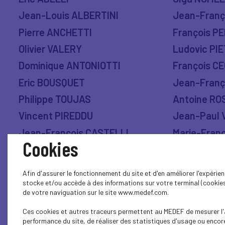
Jean-Louis ALBERTINI
Jean-Franç
Pierre ANCHETTI
François P
Olivier VALERY
Ludovic PIE
Dominique ANTONIOTTI
François C
Eric BOUSQUET
Jean-Franç
Philippe TOUJAS
Antoine RO
Vincent PIREDDU
Jean-Paul 
Jean-François CASTELLI
Marie-Fran
Cookies
Jean-Marc CERMOLACCE
Paul SCAGL
David ISTRIA
Caroline SI
Afin d'assurer le fonctionnement du site et d'en améliorer l'expérien
Jerome CORAZZINI
Christophe
stocke et/ou accède à des informations sur votre terminal (cookies
de votre naviguation sur le site www.medef.com.
Aurélie MARCELLI
Paul TROJA
Ces cookies et autres traceurs permettent au MEDEF de mesurer l'
José BENZONI
Charles ZU
performance du site, de réaliser des statistiques d'usage ou encor