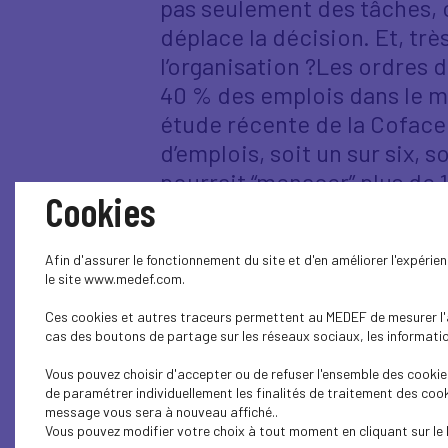
pas seulement des tâches, 
déplace la décision. Et, très
l’organisation ?Les ordres d
40 % des emplois dans le m
étude récente de la Coface
d’emplois, soit un sur six, 
pourrait “menacer” plus de 
Cookies
plus concernés : les métiers
ingénieurs (26,9 %), mais au
Afin d'assurer le fonctionnement du site et d'en améliorer l'expéri
chiffres de l’étude.La 13è
le site www.medef.com.
corps : comment faire de l’
Ces cookies et autres traceurs permettent au MEDEF de mesurer l'au
Comment réorganiser l’entrep
cas des boutons de partage sur les réseaux sociaux, les information
l’intelligence collective ? 
Vous pouvez choisir d'accepter ou de refuser l'ensemble des cookies
dialogue social — la perfo
de paramétrer individuellement les finalités de traitement des cook
Nous vous invitons à (re)vi
message vous sera à nouveau affiché..
Vous pouvez modifier votre choix à tout moment en cliquant sur le 
passe du fantasme à la mét