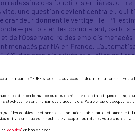
on redessine des fonctions entières, on r
 vite, une question devient centrale : qui tie
e grandeur donnent le vertige : le FMI esti
onde — parfois en les complétant, parfois 
 et de l’Observatoire des emplois menacés 
sont menacés par l’IA en France. L’automatisa
16,3 % des emplois privés et publics en Fran
 de l’informatique (31 % de l’emploi à risque
ssi les métiers plus créatifs, dans les média
ence utilisateur, le MEDEF stocke et/ou accède à des informations sur votre 
me édition de la REF Numérique du Medef pr
IA un levier de compétitivité, d’emploi et 
dience et la performance du site, de réaliser des statistiques d'usage ou 
rise autour d’une IA utile, fiable, sobre e
s stockées ne sont transmises à aucun tiers. Votre choix d'accepter ou de 
Et à quelles conditions — gouvernance, resp
 (sauf les cookies fonctionnels qui sont nécessaires au fonctionnement du 
rmance augmentée reste une performance a
ies et traceurs que vous souhaitez accepter ou refuser. Votre choix sera c
vre cette journée pour une plongée au cœur 
lien
'cookies'
en bas de page.
hode : retours terrain, controverses assum