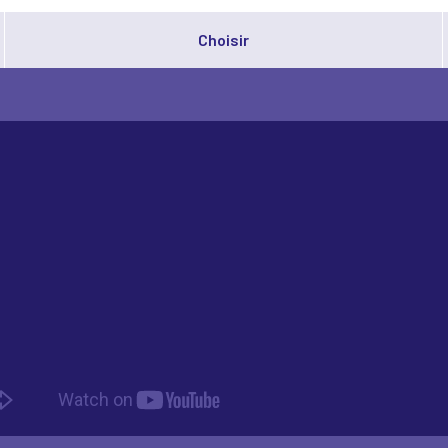
ctivité et dignité, innovation et confiance 
Choisir
rise serve la société.