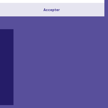
— pour que l’IA serve
Accepter