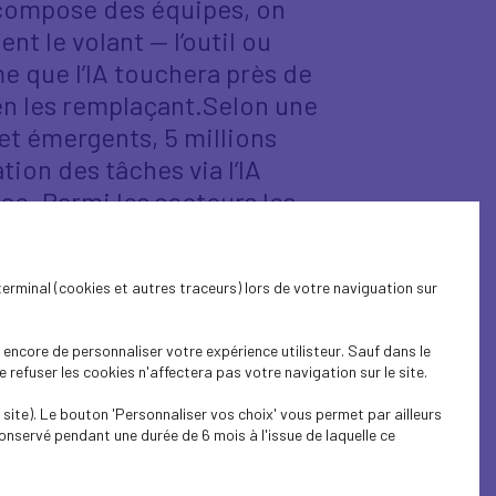
ecompose des équipes, on
nt le volant — l’outil ou
me que l’IA touchera près de
en les remplaçant.Selon une
et émergents, 5 millions
tion des tâches via l’IA
ce. Parmi les secteurs les
) l’architecture et les
s, le design, selon les
terminal (cookies et autres traceurs) lors de votre naviguation sur
end ce tournant à bras-le-
de croissance responsable ?
encore de personnaliser votre expérience utilisteur. Sauf dans le
t sécurisée, sans casser
refuser les cookies n'affectera pas votre navigation sur le site.
onsabilités, éthique,
site). Le bouton 'Personnaliser vos choix' vous permet par ailleurs
cceptable et partagée ?
onservé pendant une durée de 6 mois à l'issue de laquelle ce
de la révolution IA. On
ées, arbitrages concrets.