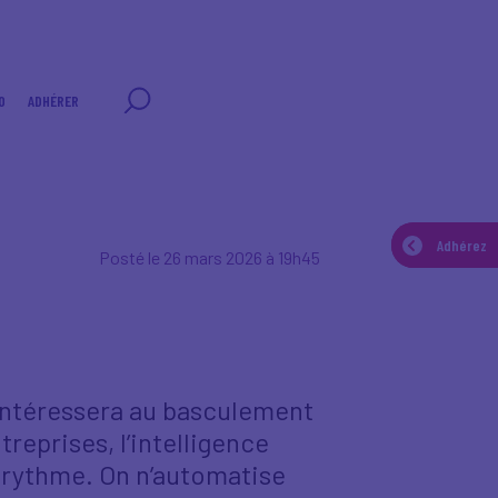
0
ADHÉRER
Adhérez
Adhérez
Posté le 26 mars 2026 à 19h45
intéressera au basculement
treprises, l’intelligence
de rythme. On n’automatise