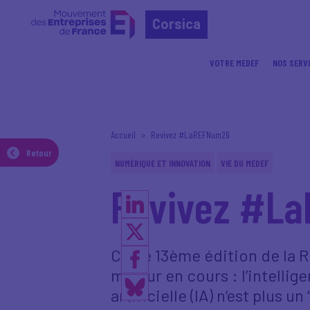
Corsica
VOTRE MEDEF
NOS SERV
Accueil
Revivez #LaREFNum26
Retour
NUMÉRIQUE ET INNOVATION
VIE DU MEDEF
Revivez #L
Cette 13ème édition de la 
majeur en cours : l’intellige
artificielle (IA) n’est plus