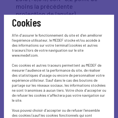
moins la précédente
projection de janvier).
Cookies
Le fléchissement de l’activité en 2019
s’expliquerait par les nombreux risques qui se
Afin d'assurer le fonctionnement du site et d'en améliorer
sont matérialisés au deuxième semestre 2018 et
l'expérience utilisateur, le MEDEF stocke et/ou accède à
qui ont freiné l’activité sur les trois premiers
des informations sur votre terminal (cookies et autres
mois de l’année 2019. Parmi eux : la guerre
traceurs) lors de votre naviguation sur le site
commerciale entre les Etats-Unis et la Chine, les
www.medef.com.
perturbations du secteur automobile allemand, le
durcissement de la politique de crédit en Chine, la
Ces cookies et autres traceurs permettent au MEDEF de
normalisation des politiques monétaires dans les
mesurer l'audience et la performance du site, de réaliser
pays avancés, les tensions économiques en
des statistiques d'usage ou encore de personnaliser votre
Argentine et en Turquie, les incertitudes sur la
expérience utilisteur. Sauf dans le cas des boutons de
nature du Brexit.
partage sur les réseaux sociaux, les informations stockées
ne sont transmises à aucun tiers. Votre choix d'accepter ou
La croissance des pays avancés est attendue à
de refuser les cookies n'affectera pas votre navigation sur
+1,8% (contre +2,2% en 2018). Ce ralentissement
le site.
expliquerait plus des deux tiers de
l’essoufflement attendu de la croissance
Vous pouvez choisir d'accepter ou de refuser l'ensemble
mondiale. Il proviendrait de deux éléments : les
des cookies (sauf les cookies fonctionnels qui sont
effets négatifs dus aux hausses de droits de