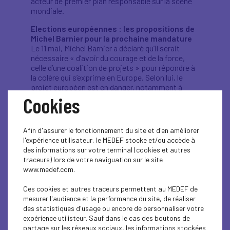
acteur de premier plan responsable sur la scène
mondiale.
Elections européennes : les propositions de
Michel Barnier pour la prochaine mandature
Le 11 mai, Michel Barnier a déclaré qu’il serait
nécessaire « d’avoir du courage et de la force,
celle d’une coalition de projets » pour répondre à
la colère qui s’exprime en Europe. Selon lui, le
projet européen est en danger, notamment à
cause de la montée des nationalismes et des
Cookies
défis extérieurs. Il propose que les prochaines
institutions portent la lutte contre le changement
climatique, travaillent à maîtriser les migrations,
Afin d'assurer le fonctionnement du site et d'en améliorer
construisent une nouvelle économie pour faire
l'expérience utilisateur, le MEDEF stocke et/ou accède à
face « à la guerre technologique » et en fassent
des informations sur votre terminal (cookies et autres
davantage pour la défense européenne.
traceurs) lors de votre naviguation sur le site
www.medef.com.
Présidence des institutions : lancement du
processus de nomination le 28 mai
Ces cookies et autres traceurs permettent au MEDEF de
Au lendemain des élections européennes, les
mesurer l'audience et la performance du site, de réaliser
dirigeants commenceront le processus de
des statistiques d'usage ou encore de personnaliser votre
nomination des présidences des institutions
expérience utilisteur. Sauf dans le cas des boutons de
européennes : Commission, Conseil, Haut
partage sur les réseaux sociaux, les informations stockées