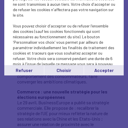
représentant pour les affaires étrangères
ne sont transmises à aucun tiers. Votre choix d'accepter ou
notamment. La décision finale interviendra les 20
de refuser les cookies n'affectera pas votre navigation sur
et 21 juin.
le site.
Energie-climat : une vision ambitieuse des
Vous pouvez choisir d'accepter ou de refuser l'ensemble
entreprises européennes
des cookies (sauf les cookies fonctionnels qui sont
Le 29 avril, BusinessEurope (patronat européen
nécessaires au fonctionnement du site). Le bouton
dont est membre le Medef) a publié sa vision pour
'Personnaliser vos choix' vous permet par ailleurs de
une stratégie énergie-climat compétitive. Pour y
paramétrer individuellement les finalités de traitement des
parvenir, cinq conditions sont posées :
cookies et traceurs que vous souhaitez accepter ou
reconnaître les différentes conditions et points
refuser. Votre choix sera conservé pendant une durée de 6
de départ des Etats, développer et déployer les
mois à l'issue de laquelle ce message vous sera à nouveau
technologies innovantes, rendre disponible une
affiché..
Refuser
Choisir
Accepter
énergie bas-carbone abordable, adapter le
Vous pouvez modifier votre choix à tout moment en
comportement des consommateurs, faire
cliquant sur le lien
'cookies'
en bas de page.
converger les ambitions climatiques.
Commerce : une nouvelle stratégie pour les
élections européennes
Le 29 avril, BusinessEurope a publié sa stratégie
commerciale. Elle propose de : recalibrer la
stratégie de l’UE pour mieux refléter la nature de
ses relations avec la Chine et les Etats-Unis ;
assurer une relation de proximité avec le