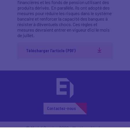
financières et les fonds de pension utilisant des
produits dérivés. En parallèle, ils ont adopté des
mesures pour réduire les risques dans le système
bancaire et renforcer la capacité des banques à
résister à d’éventuels chocs. Ces règles et
mesures devraient entrer en vigueur d’ici le mois
de juillet.
Télécharger l’article (PDF)
Contactez-nous
© Medef Corsica 2026 -
Mentions légales