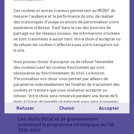
l’ensemble du spectre politique, portent une
cause spécifique ou n’ont pas d’alignement
Ces cookies et autres traceurs permettent au MEDEF de
politique clair. Le taux de participation avait été
mesurer l'audience et la performance du site, de réaliser
de 42,43% en 2014. Seules les listes
des statistiques d'usage ou encore de personnaliser votre
comptabilisant plus de 5% des voix obtiendront
expérience utilisteur. Sauf dans le cas des boutons de
des sièges.
partage sur les réseaux sociaux, les informations stockées
ne sont transmises à aucun tiers. Votre choix d'accepter ou
Brexit : les Britanniques voteront pour les
de refuser les cookies n'affectera pas votre navigation sur
européennes quoiqu’il advienne
le site.
Le 7 mai, le vice-Premier ministre britannique,
David Lidington, a confirmé la tenue des
Vous pouvez choisir d'accepter ou de refuser l'ensemble
élections européennes le 23 mai au Royaume-
des cookies (sauf les cookies fonctionnels qui sont
Uni. Car, le délai est désormais trop court pour
nécessaires au fonctionnement du site). Le bouton
ratifier un éventuel accord de sortie avant cette
'Personnaliser vos choix' vous permet par ailleurs de
date. Néanmoins, le gouvernement entend
paramétrer individuellement les finalités de traitement des
redoubler d'effort et de dialogue avec tous les
cookies et traceurs que vous souhaitez accepter ou
députés pour que le report du Brexit soit aussi
refuser. Votre choix sera conservé pendant une durée de 6
court que possible et que les eurodéputés
mois à l'issue de laquelle ce message vous sera à nouveau
britanniques n’aient jamais à siéger. Le nouveau
affiché..
Refuser
Choisir
Accepter
Parlement s’installera le 2 juillet.
Vous pouvez modifier votre choix à tout moment en
cliquant sur le lien
Les chefs d’Etat et de gouvernement
'cookies'
en bas de page.
examinent le programme stratégique de l'UE
2019-2024