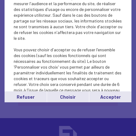
mesurer l'audience et la performance du site, de réaliser
L’incontournable… Accélération de
des statistiques d'usage ou encore de personnaliser votre
l’économie américaine en trompe l’œil ?
expérience utilisteur. Sauf dans le cas des boutons de
Le graphique de la quinzaine… Croissance
partage sur les réseaux sociaux, les informations stockées
française au premier trimestre 2019 :
ne sont transmises à aucun tiers. Votre choix d'accepter ou
dynamique maintenue
de refuser les cookies n'affectera pas votre navigation sur
Focus sur… Pas de retour à l’équilibre des
le site.
finances publiques d’ici à la fin du
quinquennat
Vous pouvez choisir d'accepter ou de refuser l'ensemble
Les brèves…
des cookies (sauf les cookies fonctionnels qui sont
Prévisions économiques
nécessaires au fonctionnement du site). Le bouton
'Personnaliser vos choix' vous permet par ailleurs de
paramétrer individuellement les finalités de traitement des
Medef Actu-Eco du 9 mai 2019
cookies et traceurs que vous souhaitez accepter ou
refuser. Votre choix sera conservé pendant une durée de 6
mois à l'issue de laquelle ce message vous sera à nouveau
affiché..
Refuser
Choisir
Accepter
Télécharger l’article (PDF)
Vous pouvez modifier votre choix à tout moment en
cliquant sur le lien
'cookies'
en bas de page.