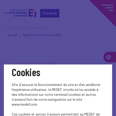
Corsica
Accueil
Medef Actu-Eco du 9 mai 2019
Posté le 9 mai 2019 à 10h56
ÉCONOMIE
CONJONCTURE
Cookies
Medef Actu-Eco du 9
Afin d'assurer le fonctionnement du site et d'en améliorer
l'expérience utilisateur, le MEDEF stocke et/ou accède à
mai 2019
des informations sur votre terminal (cookies et autres
traceurs) lors de votre naviguation sur le site
www.medef.com.
Au programme
Ces cookies et autres traceurs permettent au MEDEF de