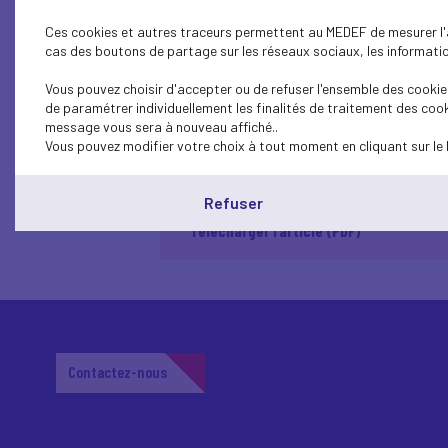
auxquels l’entreprise a un r
Ces cookies et autres traceurs permettent au MEDEF de mesurer l'au
charte pour la santé mentale
cas des boutons de partage sur les réseaux sociaux, les information
Vous pouvez choisir d'accepter ou de refuser l'ensemble des cookies
Cette charte engage les signataires sur qua
de paramétrer individuellement les finalités de traitement des cook
Déstigmatiser la santé mentale et favo
message vous sera à nouveau affiché..
Former les managers et renforcer le di
Vous pouvez modifier votre choix à tout moment en cliquant sur le 
Promouvoir une amélioration continue,
Soutenir les salariés fragilisés, en p
Refuser
Télécharger l’article (PDF)
Contactez-nous