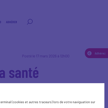
0
ADHÉRER
Adhérez
Adhérez
Posté le 17 mars 2026 à 12h00
la santé
terminal (cookies et autres traceurs) lors de votre naviguation sur
tie de ces enjeux face