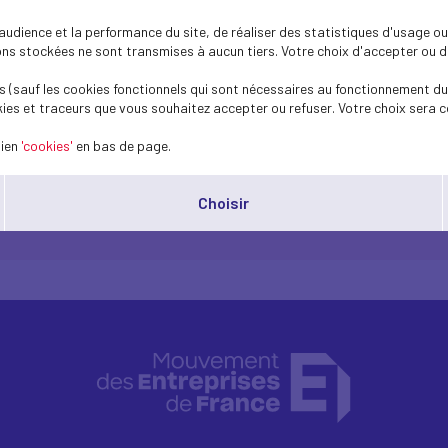
ôle central à jouer. C'est pourquoi le Medef 
dience et la performance du site, de réaliser des statistiques d'usage ou 
, déjà présentée lors de la REF à l'été 2025
s stockées ne sont transmises à aucun tiers. Votre choix d'accepter ou de 
 (sauf les cookies fonctionnels qui sont nécessaires au fonctionnement du 
tre axes :
ies et traceurs que vous souhaitez accepter ou refuser. Votre choix sera c
riser un dialogue ouvert dans l’entreprise, l’institution.
alogue social sur la santé psychologique au travail.
lien
'cookies'
en bas de page.
 en évaluant régulièrement les pratiques et leurs effets.
roposant des dispositifs concrets et accessibles.
Choisir