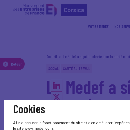
Corsica
VOTRE MEDEF
NOS SERV
Accueil
Le Medef a signé la charte pour la santé men
Retour
SOCIAL
SANTÉ AU TRAVAIL
Le Medef a s
mentale
Cookies
Afin d'assurer le fonctionnement du site et d'en améliorer l'expéri
Grande cause soutenue par 
le site www.medef.com.