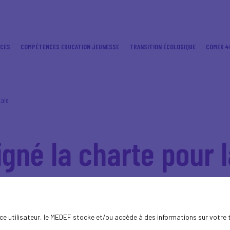
ICES
COMPÉTENCES EDUCATION JEUNESSE
TRANSITION ÉCOLOGIQUE
COMEX 4
tale
igné la charte pour 
ence utilisateur, le MEDEF stocke et/ou accède à des informations sur votre 
le Gouvernement, la santé mentale fait par