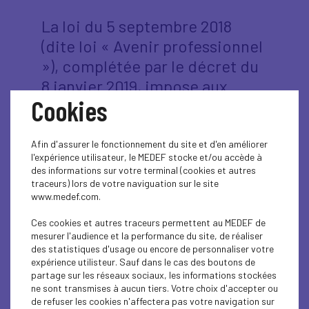
La loi du 5 septembre 2018
(dite loi « Avenir professionnel
»), complétée par le décret du
8 janvier 2019, impose aux
Cookies
employeurs un dispositif
visant à supprimer les écarts
de rémunération entre les
Afin d'assurer le fonctionnement du site et d'en améliorer
l'expérience utilisateur, le MEDEF stocke et/ou accède à
femmes et les hommes. Dans
des informations sur votre terminal (cookies et autres
ce contexte, il est demandé
traceurs) lors de votre naviguation sur le site
www.medef.com.
aux entreprises d'au moins 50
salariés de s'évaluer chaque
Ces cookies et autres traceurs permettent au MEDEF de
mesurer l'audience et la performance du site, de réaliser
année dans le domaine de
des statistiques d'usage ou encore de personnaliser votre
expérience utilisteur. Sauf dans le cas des boutons de
l'égalité professionnelle et
partage sur les réseaux sociaux, les informations stockées
ainsi de calculer l'index de
ne sont transmises à aucun tiers. Votre choix d'accepter ou
de refuser les cookies n'affectera pas votre navigation sur
l'égalité femmes-hommes.