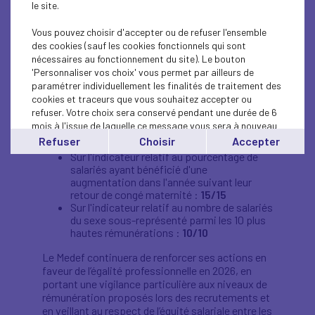
le site.
Au titre de l'année 2025, le Medef a obtenu le
Vous pouvez choisir d'accepter ou de refuser l'ensemble
score de
91 sur 100
à l'index égalité Femmes-
des cookies (sauf les cookies fonctionnels qui sont
Hommes.
nécessaires au fonctionnement du site). Le bouton
'Personnaliser vos choix' vous permet par ailleurs de
Cet index mesure 4 indicateurs :
paramétrer individuellement les finalités de traitement des
cookies et traceurs que vous souhaitez accepter ou
Sur l'indicateur relatif à l'écart de
refuser. Votre choix sera conservé pendant une durée de 6
rémunération :
31/40
mois à l'issue de laquelle ce message vous sera à nouveau
Sur l'indicateur relatif à l'écart de taux
affiché..
Refuser
Choisir
Accepter
d'augmentations individuelles :
35/35
Vous pouvez modifier votre choix à tout moment en
Sur l'indicateur relatif au pourcentage de
cliquant sur le lien
'cookies'
en bas de page.
salariés ayant bénéficié d'une
augmentation dans l'année suivant leur
retour de congé maternité :
15/15
Sur l'indicateur relatif au nombre de salariés
du sexe sous-représenté parmi les 10 plus
hautes rémunérations :
10/10
Le Medef continuera de renforcer ses actions en
faveur de l’égalité professionnelle en 2026, en
portant une vigilance particulière aux niveaux de
rémunération proposés lors des recrutements et
en veillant au respect de l’équité salariale entre les