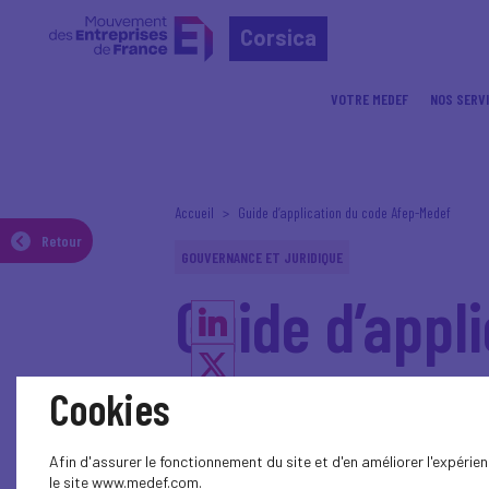
Corsica
VOTRE MEDEF
NOS SERV
Accueil
Guide d’application du code Afep-Medef
Retour
GOUVERNANCE ET JURIDIQUE
Guide d’appl
Cookies
Afin d’accompagner les ent
Gouvernement d’Entreprise 
Afin d'assurer le fonctionnement du site et d'en améliorer l'expéri
le site www.medef.com.
Ce guide a pour objet de préciser l’interpr