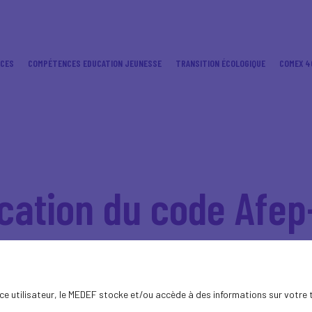
ICES
COMPÉTENCES EDUCATION JEUNESSE
TRANSITION ÉCOLOGIQUE
COMEX 4
ication du code Afe
reprises dans l’application du code Afep-M
a rédigé un guide d’application du code A
ence utilisateur, le MEDEF stocke et/ou accède à des informations sur votre 
étation retenue par le Haut Comité pour certaines recommandations d