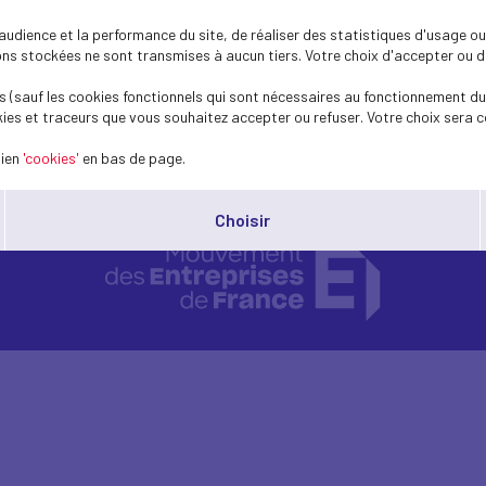
rien aux recommandations du Code.
dience et la performance du site, de réaliser des statistiques d'usage ou 
s stockées ne sont transmises à aucun tiers. Votre choix d'accepter ou de 
code Afep-Medef de décembre 2025 au format PDF
 (sauf les cookies fonctionnels qui sont nécessaires au fonctionnement du 
ies et traceurs que vous souhaitez accepter ou refuser. Votre choix sera c
lien
'cookies'
en bas de page.
Choisir