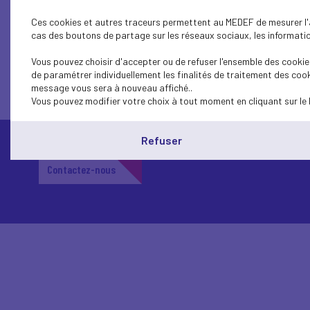
pour faciliter son application. Il n’ajoute 
Ces cookies et autres traceurs permettent au MEDEF de mesurer l'au
cas des boutons de partage sur les réseaux sociaux, les information
>> Télécharger le guide d’application du 
Vous pouvez choisir d'accepter ou de refuser l'ensemble des cookies
Télécharger l’article (PDF)
de paramétrer individuellement les finalités de traitement des cook
message vous sera à nouveau affiché..
Vous pouvez modifier votre choix à tout moment en cliquant sur le 
Refuser
Contactez-nous