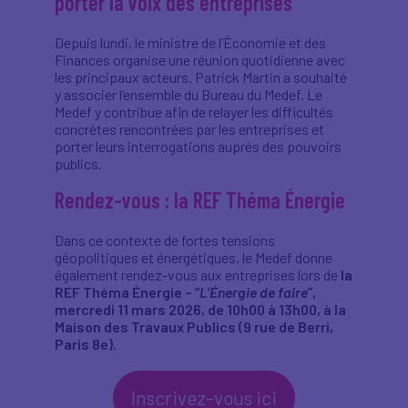
porter la voix des entreprises
cliquant sur le lien
'cookies'
en bas de page.
Depuis lundi, le ministre de l’Économie et des
Finances organise une réunion quotidienne avec
les principaux acteurs. Patrick Martin a souhaité
y associer l’ensemble du Bureau du Medef. Le
Medef y contribue afin de relayer les difficultés
concrètes rencontrées par les entreprises et
porter leurs interrogations auprès des pouvoirs
publics.
Rendez-vous : la REF Théma Énergie
Dans ce contexte de fortes tensions
géopolitiques et énergétiques, le Medef donne
également rendez-vous aux entreprises lors de
la
REF Théma Énergie – “
L’Énergie de faire
”,
mercredi 11 mars 2026, de 10h00 à 13h00, à la
Maison des Travaux Publics (9 rue de Berri,
Paris 8e).
Inscrivez-vous ici