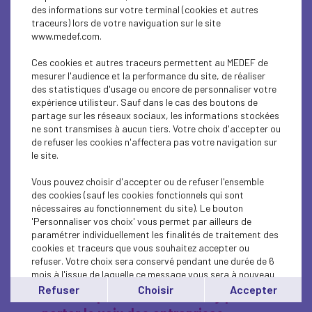
salariés, incertitudes
des informations sur votre terminal (cookies et autres
logistiques et financières,
traceurs) lors de votre naviguation sur le site
www.medef.com.
inquiétudes pour les expatriés.
Ces cookies et autres traceurs permettent au MEDEF de
Une situation qui pèse sur
mesurer l'audience et la performance du site, de réaliser
l’énergie et l’économie
des statistiques d'usage ou encore de personnaliser votre
expérience utilisteur. Sauf dans le cas des boutons de
partage sur les réseaux sociaux, les informations stockées
La crise accroît les tensions sur les marchés de
ne sont transmises à aucun tiers. Votre choix d'accepter ou
l’énergie et fait peser un risque de
de refuser les cookies n'affectera pas votre navigation sur
renchérissement des coûts pour les entreprises.
le site.
Le détroit d’Ormuz, point de passage stratégique,
concentre une part majeure des flux mondiaux :
Vous pouvez choisir d'accepter ou de refuser l'ensemble
environ 20 % du pétrole et près de 19 % du GNL y
des cookies (sauf les cookies fonctionnels qui sont
transitent.
nécessaires au fonctionnement du site). Le bouton
Les prix ont déjà réagi : le gaz dépasse 55
'Personnaliser vos choix' vous permet par ailleurs de
€/MWh (hausse très rapide) et le Brent évolue au-
paramétrer individuellement les finalités de traitement des
dessus de 83 dollars. Ce choc alimente le risque
cookies et traceurs que vous souhaitez accepter ou
d’un retour de l’inflation importée et d’un scénario
refuser. Votre choix sera conservé pendant une durée de 6
de stagflation en Europe
mois à l'issue de laquelle ce message vous sera à nouveau
affiché..
Refuser
Choisir
Accepter
Un suivi quotidien avec Bercy pour
Vous pouvez modifier votre choix à tout moment en