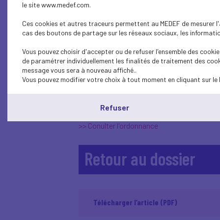
règle de suspension tempor
le site www.medef.com.
Ces cookies et autres traceurs permettent au MEDEF de mesurer l'au
Sont concernés les domaines suivants :
cas des boutons de partage sur les réseaux sociaux, les information
la sauvegarde de l'emploi et de l'activi
Vous pouvez choisir d'accepter ou de refuser l'ensemble des cookies
la sécurisation des relations de travai
de paramétrer individuellement les finalités de traitement des cook
la négociation collective
message vous sera à nouveau affiché..
Vous pouvez modifier votre choix à tout moment en cliquant sur le 
L’intérêt de cette modification est notamm
conventionnelles des contrats de travail.
Refuser
Un décret devrait être adopté prochainemen
>> Conulter l'ordonnance
Retour au dossier
Télécharger l’article (PDF)