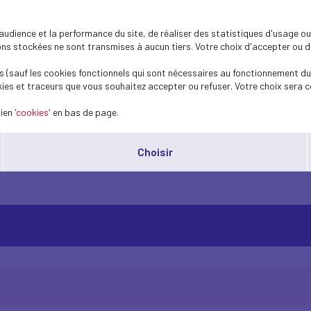
aire des délais encadrant certaines décisi
dience et la performance du site, de réaliser des statistiques d'usage ou 
s stockées ne sont transmises à aucun tiers. Votre choix d'accepter ou de 
té,
 (sauf les cookies fonctionnels qui sont nécessaires au fonctionnement du 
l
ies et traceurs que vous souhaitez accepter ou refuser. Votre choix sera c
lien
'cookies'
en bas de page.
ent de permettre au gouvernement de rétablir les délais d’homologat
Choisir
t en ce sens.