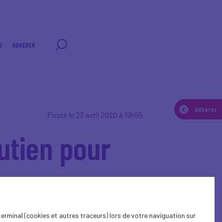
0
ADHÉRER
Adhérez
Adhérez
Posté le 23 avril 2020 à 19h55
outien pour
der à faire face à la
terminal (cookies et autres traceurs) lors de votre naviguation sur