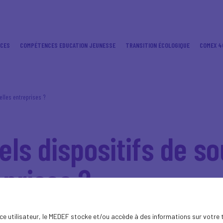
ICES
COMPÉTENCES EDUCATION JEUNESSE
TRANSITION ÉCOLOGIQUE
COMEX 4
elles entreprises ?
els dispositifs de s
eprises ?
pouvoirs publics aux entreprises pour les ai
ence utilisateur, le MEDEF stocke et/ou accède à des informations sur votre 