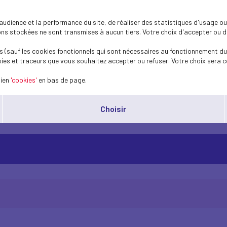
es répercussions économiques sont multiple
etrouver. Un document récapitulatif en pièc
dience et la performance du site, de réaliser des statistiques d'usage ou 
s stockées ne sont transmises à aucun tiers. Votre choix d'accepter ou de 
ux adapté.
 (sauf les cookies fonctionnels qui sont nécessaires au fonctionnement du 
toutes les aides disponibles selon la taille des entreprises.
ies et traceurs que vous souhaitez accepter ou refuser. Votre choix sera c
isposition des entreprises un tableau récapitulant toutes les aides 
lien
'cookies'
en bas de page.
synthétise, explique et organise les aides disponibles pour les entrep
Choisir
tableau de BPI France