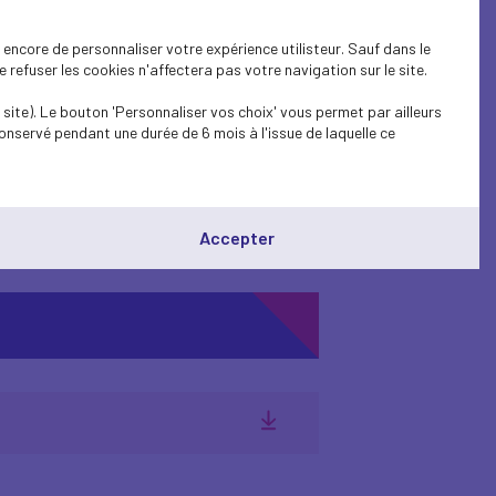
s et il n'est pas toujours
e jointe leur permettra de
encore de personnaliser votre expérience utilisteur. Sauf dans le
refuser les cookies n'affectera pas votre navigation sur le site.
site). Le bouton 'Personnaliser vos choix' vous permet par ailleurs
onservé pendant une durée de 6 mois à l'issue de laquelle ce
région par région.
rises
Accepter