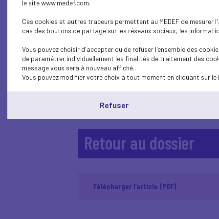
le site www.medef.com.
pandémie de Covid-19 et à s
évident pour elles de s'y r
Ces cookies et autres traceurs permettent au MEDEF de mesurer l'au
cas des boutons de partage sur les réseaux sociaux, les information
trouver le dispositif le mie
Vous pouvez choisir d'accepter ou de refuser l'ensemble des cookies
Ce document synthétise explique et organise 
de paramétrer individuellement les finalités de traitement des cook
message vous sera à nouveau affiché..
Par ailleurs BPI France met également à la d
Vous pouvez modifier votre choix à tout moment en cliquant sur le 
>> Consulter la fiche récap : une fiche qui 
Refuser
>> Consulter le tableau de BPI France : un 
Retour au dossier
Télécharger l’article (PDF)