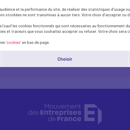
treprises qui ont des salariés en chômage partiel, par une simple con
dience et la performance du site, de réaliser des statistiques d'usage ou 
re en oeuvre ce dispositif, le ministère du Travail a mis en ligne le 2
s stockées ne sont transmises à aucun tiers. Votre choix d'accepter ou de 
e dispositif FNE/Formation
 (sauf les cookies fonctionnels qui sont nécessaires au fonctionnement du 
ies et traceurs que vous souhaitez accepter ou refuser. Votre choix sera c
lien
'cookies'
en bas de page.
Choisir