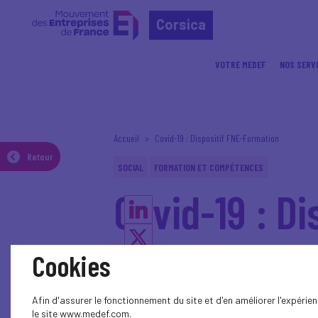
Corsica
VOTRE MEDEF
NOS SERV
Accueil
Covid-19 : Dispositif FNE-Formation
Retour
SOCIAL
FORMATION ET COMPÉTENCES
Covid-19 : D
Cookies
Dans le cadre de l'épidémie
temporaire afin de répondre
charge des coûts pédagogi
Afin d'assurer le fonctionnement du site et d'en améliorer l'expéri
le site www.medef.com.