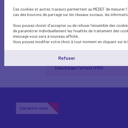
Ce dispositif est accessible à toutes les en
Ces cookies et autres traceurs permettent au MEDEF de mesurer l'au
Direccte. Afin d'aider les entreprises à mett
cas des boutons de partage sur les réseaux sociaux, les information
>> Télécharger le questions/réponses sur l
Vous pouvez choisir d'accepter ou de refuser l'ensemble des cookies
de paramétrer individuellement les finalités de traitement des cook
message vous sera à nouveau affiché..
Retour au dossier
Vous pouvez modifier votre choix à tout moment en cliquant sur le 
Refuser
Télécharger l’article (PDF)
Contactez-nous