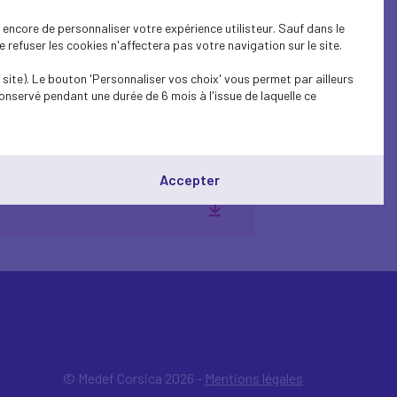
vention signée entre l’entreprise et la
encore de personnaliser votre expérience utilisteur. Sauf dans le
4 avril un questions-réponses.
refuser les cookies n'affectera pas votre navigation sur le site.
site). Le bouton 'Personnaliser vos choix' vous permet par ailleurs
onservé pendant une durée de 6 mois à l'issue de laquelle ce
Accepter
© Medef Corsica 2026 -
Mentions légales