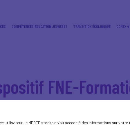
ICES
COMPÉTENCES EDUCATION JEUNESSE
TRANSITION ÉCOLOGIQUE
COMEX 4
ispositif FNE-Format
 de Covid-19, le dispositif FNE-Formation 
 aux besoins des entreprises en activité par
ques.
ence utilisateur, le MEDEF stocke et/ou accède à des informations sur votre 