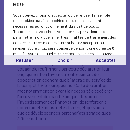
Organizaciones Empresariales
le site.
(CEOE) ont le plaisir de vous
Vous pouvez choisir d'accepter ou de refuser l'ensemble
adresser la déclaration
des cookies (sauf les cookies fonctionnels qui sont
nécessaires au fonctionnement du site). Le bouton
commune adoptée à cette
'Personnaliser vos choix' vous permet par ailleurs de
occasion.
paramétrer individuellement les finalités de traitement des
cookies et traceurs que vous souhaitez accepter ou
refuser. Votre choix sera conservé pendant une durée de 6
Dans un contexte international marqué par de
mois à l'issue de laquelle ce message vous sera à nouveau
fortes tensions géopolitiques et économiques,
affiché..
Refuser
Choisir
Accepter
les organisations patronales française et
Vous pouvez modifier votre choix à tout moment en
espagnole réaffirment par cette déclaration leur
cliquant sur le lien
'cookies'
en bas de page.
engagement en faveur du renforcement de la
coopération économique bilatérale au service de
la compétitivité européenne. Cette déclaration
met notamment en avant la nécessité d’accélérer
l’achèvement du marché unique, de soutenir
l’investissement et l’innovation, de renforcer la
souveraineté industrielle et énergétique, ainsi
que de développer des partenariats stratégiques
à l’international.