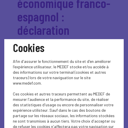
économique franco-
espagnol :
déclaration
commune
Cookies
Medef/CEOE
Afin d'assurer le fonctionnement du site et d'en améliorer
l'expérience utilisateur, le MEDEF stocke et/ou accède à
des informations sur votre terminal (cookies et autres
À l’issue du 5e Forum
traceurs) lors de votre naviguation sur le site
économique France-Espagne,
www.medef.com.
qui s’est tenu à Paris le 23 mars
Ces cookies et autres traceurs permettent au MEDEF de
2026, le Mouvement des
mesurer l'audience et la performance du site, de réaliser
des statistiques d'usage ou encore de personnaliser votre
Entreprises de France (Medef)
expérience utilisteur. Sauf dans le cas des boutons de
et son homologue, la
partage sur les réseaux sociaux, les informations stockées
ne sont transmises à aucun tiers. Votre choix d'accepter ou
Confederación Española de
de refuser les cookies n'affectera pas votre navigation sur