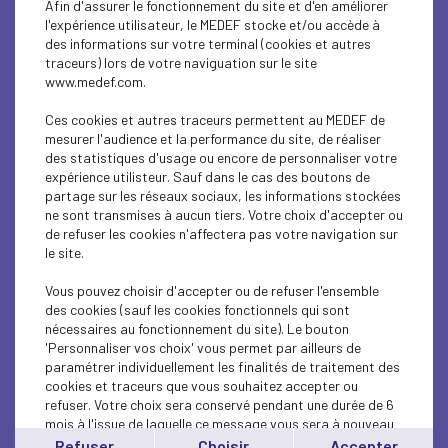
Afin d'assurer le fonctionnement du site et d'en améliorer
BUSINESS LAW
l'expérience utilisateur, le MEDEF stocke et/ou accède à
des informations sur votre terminal (cookies et autres
BUSINESS LAW
traceurs) lors de votre naviguation sur le site
www.medef.com.
BUSINESS LAW
Ces cookies et autres traceurs permettent au MEDEF de
BUSINESS LAW
mesurer l'audience et la performance du site, de réaliser
des statistiques d'usage ou encore de personnaliser votre
expérience utilisteur. Sauf dans le cas des boutons de
BUSINESS LAW
partage sur les réseaux sociaux, les informations stockées
ne sont transmises à aucun tiers. Votre choix d'accepter ou
BUSINESS LAW
de refuser les cookies n'affectera pas votre navigation sur
le site.
BUSINESS LAW
Vous pouvez choisir d'accepter ou de refuser l'ensemble
BUSINESS LAW
des cookies (sauf les cookies fonctionnels qui sont
nécessaires au fonctionnement du site). Le bouton
'Personnaliser vos choix' vous permet par ailleurs de
BUSINESS LAW
paramétrer individuellement les finalités de traitement des
cookies et traceurs que vous souhaitez accepter ou
BUSINESS LAW
refuser. Votre choix sera conservé pendant une durée de 6
mois à l'issue de laquelle ce message vous sera à nouveau
BUSINESS LAW
affiché..
Refuser
Choisir
Accepter