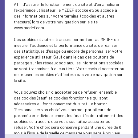
CSR
Afin d'assurer le fonctionnement du site et d'en améliorer
l'expérience utilisateur, le MEDEF stocke et/ou accède à
ENTREPRISE ET SOCIÉTÉ
des informations sur votre terminal (cookies et autres
traceurs) lors de votre naviguation sur le site
www.medef.com.
PARITY-DIVERSITY
Ces cookies et autres traceurs permettent au MEDEF de
PARITY-DIVERSITY
mesurer l'audience et la performance du site, de réaliser
des statistiques d'usage ou encore de personnaliser votre
SOCIAL
expérience utilisteur. Sauf dans le cas des boutons de
partage sur les réseaux sociaux, les informations stockées
ne sont transmises à aucun tiers. Votre choix d'accepter ou
SOCIAL
de refuser les cookies n'affectera pas votre navigation sur
le site.
CSR
Vous pouvez choisir d'accepter ou de refuser l'ensemble
CSR
des cookies (sauf les cookies fonctionnels qui sont
nécessaires au fonctionnement du site). Le bouton
ENTREPRISE ET SOCIÉTÉ
'Personnaliser vos choix' vous permet par ailleurs de
paramétrer individuellement les finalités de traitement des
cookies et traceurs que vous souhaitez accepter ou
ENTREPRISE ET SOCIÉTÉ
refuser. Votre choix sera conservé pendant une durée de 6
mois à l'issue de laquelle ce message vous sera à nouveau
ECONOMY