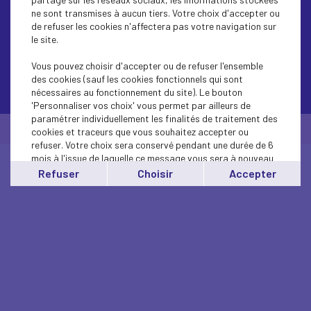
ne sont transmises à aucun tiers. Votre choix d'accepter ou
de refuser les cookies n'affectera pas votre navigation sur
le site.
Vous pouvez choisir d'accepter ou de refuser l'ensemble
des cookies (sauf les cookies fonctionnels qui sont
Contactez-nous
nécessaires au fonctionnement du site). Le bouton
'Personnaliser vos choix' vous permet par ailleurs de
paramétrer individuellement les finalités de traitement des
© Medef Corsica 2026 -
Mentions légales
cookies et traceurs que vous souhaitez accepter ou
refuser. Votre choix sera conservé pendant une durée de 6
mois à l'issue de laquelle ce message vous sera à nouveau
affiché..
Refuser
Choisir
Accepter
Vous pouvez modifier votre choix à tout moment en
cliquant sur le lien
'cookies'
en bas de page.