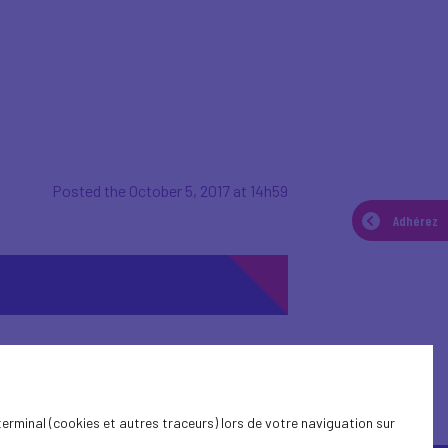
Posted the October 5, 2017 at 14h59
Adhérez
terminal (cookies et autres traceurs) lors de votre naviguation sur