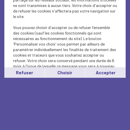
ne sont transmises à aucun tiers. Votre choix d'accepter ou
de refuser les cookies n'affectera pas votre navigation sur
le site.
Vous pouvez choisir d'accepter ou de refuser l'ensemble
des cookies (sauf les cookies fonctionnels qui sont
nécessaires au fonctionnement du site). Le bouton
'Personnaliser vos choix' vous permet par ailleurs de
paramétrer individuellement les finalités de traitement des
cookies et traceurs que vous souhaitez accepter ou
refuser. Votre choix sera conservé pendant une durée de 6
mois à l'issue de laquelle ce message vous sera à nouveau
affiché..
Refuser
Choisir
Accepter
Vous pouvez modifier votre choix à tout moment en
cliquant sur le lien
'cookies'
en bas de page.