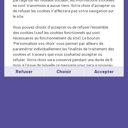
ne sont transmises à aucun tiers. Votre choix d'accepter ou
de refuser les cookies n'affectera pas votre navigation sur
le site.
Vous pouvez choisir d'accepter ou de refuser l'ensemble
des cookies (sauf les cookies fonctionnels qui sont
nécessaires au fonctionnement du site). Le bouton
'Personnaliser vos choix' vous permet par ailleurs de
paramétrer individuellement les finalités de traitement des
cookies et traceurs que vous souhaitez accepter ou
refuser. Votre choix sera conservé pendant une durée de 6
mois à l'issue de laquelle ce message vous sera à nouveau
affiché..
Refuser
Choisir
Accepter
Vous pouvez modifier votre choix à tout moment en
cliquant sur le lien
'cookies'
en bas de page.