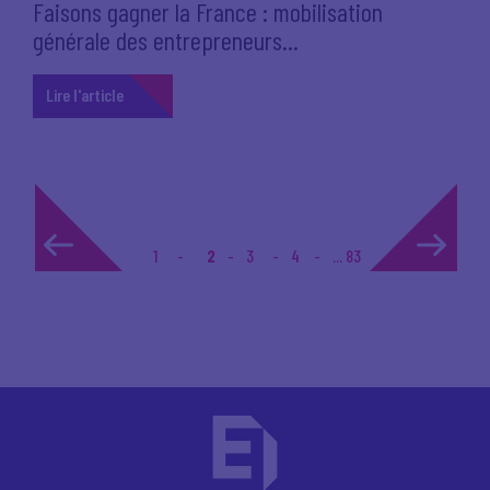
Faisons gagner la France : mobilisation
générale des entrepreneurs...
Lire l'article
1
2
3
4
... 83