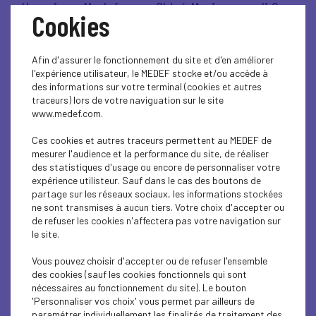
Un soir au Medef, avec Chloé Morin - mardi 9
Cookies
décembre 2025
Afin d'assurer le fonctionnement du site et d'en améliorer
Lire l'article
l'expérience utilisateur, le MEDEF stocke et/ou accède à
des informations sur votre terminal (cookies et autres
traceurs) lors de votre naviguation sur le site
www.medef.com.
VIE DU MEDEF
Ces cookies et autres traceurs permettent au MEDEF de
mesurer l'audience et la performance du site, de réaliser
Penser l'entreprise de demain - mardi 25
des statistiques d'usage ou encore de personnaliser votre
novembre 2025
expérience utilisteur. Sauf dans le cas des boutons de
partage sur les réseaux sociaux, les informations stockées
ne sont transmises à aucun tiers. Votre choix d'accepter ou
Lire l'article
de refuser les cookies n'affectera pas votre navigation sur
le site.
Vous pouvez choisir d'accepter ou de refuser l'ensemble
des cookies (sauf les cookies fonctionnels qui sont
nécessaires au fonctionnement du site). Le bouton
ÉCONOMIE
'Personnaliser vos choix' vous permet par ailleurs de
paramétrer individuellement les finalités de traitement des