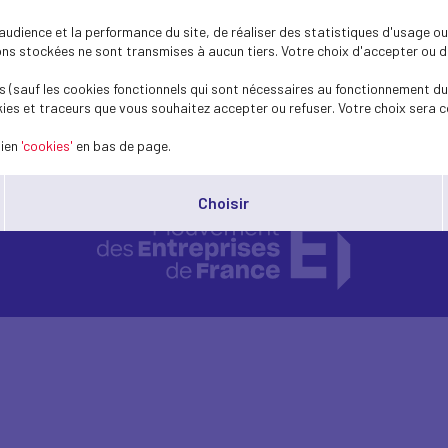
dience et la performance du site, de réaliser des statistiques d'usage ou 
s stockées ne sont transmises à aucun tiers. Votre choix d'accepter ou de 
149
148
147
146
145
143
141
140
13
144
142
 (sauf les cookies fonctionnels qui sont nécessaires au fonctionnement du 
ies et traceurs que vous souhaitez accepter ou refuser. Votre choix sera c
lien
'cookies'
en bas de page.
Choisir