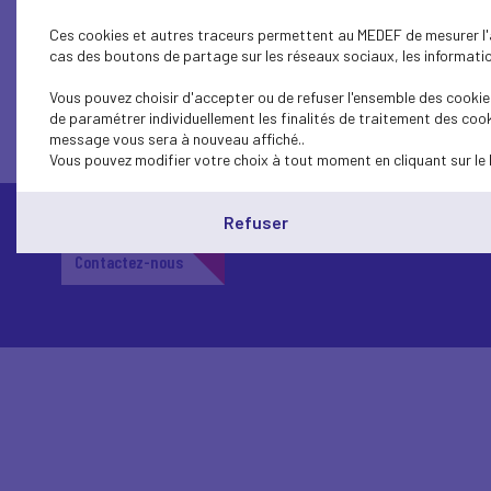
Ces cookies et autres traceurs permettent au MEDEF de mesurer l'au
cas des boutons de partage sur les réseaux sociaux, les information
1...
155
154
153
152
151
150
Vous pouvez choisir d'accepter ou de refuser l'ensemble des cookies
de paramétrer individuellement les finalités de traitement des cook
message vous sera à nouveau affiché..
Vous pouvez modifier votre choix à tout moment en cliquant sur le 
Refuser
Contactez-nous