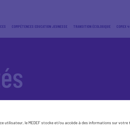
ICES
COMPÉTENCES EDUCATION JEUNESSE
TRANSITION ÉCOLOGIQUE
COMEX 4
tés
ence utilisateur, le MEDEF stocke et/ou accède à des informations sur votre 