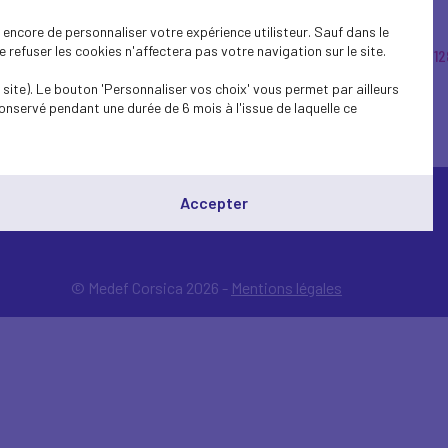
encore de personnaliser votre expérience utilisteur. Sauf dans le
refuser les cookies n'affectera pas votre navigation sur le site.
9
138
137
136
135
134
133
132
131
130
129
12
site). Le bouton 'Personnaliser vos choix' vous permet par ailleurs
onservé pendant une durée de 6 mois à l'issue de laquelle ce
Accepter
© Medef Corsica 2026 -
Mentions légales