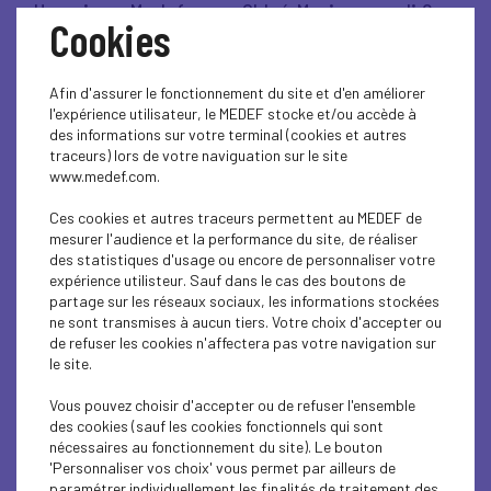
Un soir au Medef, avec Chloé Morin - mardi 9
Cookies
décembre 2025
Afin d'assurer le fonctionnement du site et d'en améliorer
Lire l'article
l'expérience utilisateur, le MEDEF stocke et/ou accède à
des informations sur votre terminal (cookies et autres
traceurs) lors de votre naviguation sur le site
www.medef.com.
VIE DU MEDEF
Ces cookies et autres traceurs permettent au MEDEF de
mesurer l'audience et la performance du site, de réaliser
Penser l'entreprise de demain - mardi 25
des statistiques d'usage ou encore de personnaliser votre
novembre 2025
expérience utilisteur. Sauf dans le cas des boutons de
partage sur les réseaux sociaux, les informations stockées
ne sont transmises à aucun tiers. Votre choix d'accepter ou
Lire l'article
de refuser les cookies n'affectera pas votre navigation sur
le site.
Vous pouvez choisir d'accepter ou de refuser l'ensemble
des cookies (sauf les cookies fonctionnels qui sont
nécessaires au fonctionnement du site). Le bouton
ÉCONOMIE
'Personnaliser vos choix' vous permet par ailleurs de
paramétrer individuellement les finalités de traitement des