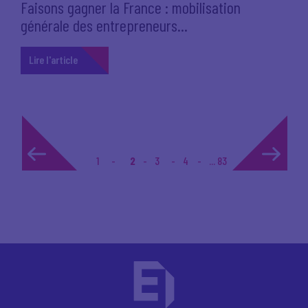
Faisons gagner la France : mobilisation
générale des entrepreneurs...
Lire l'article
1
2
3
4
... 83