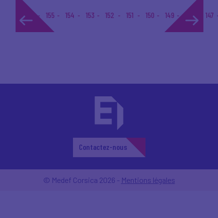
1...
155
154
153
152
151
150
149
148
147
Contactez-nous
© Medef Corsica 2026 -
Mentions légales