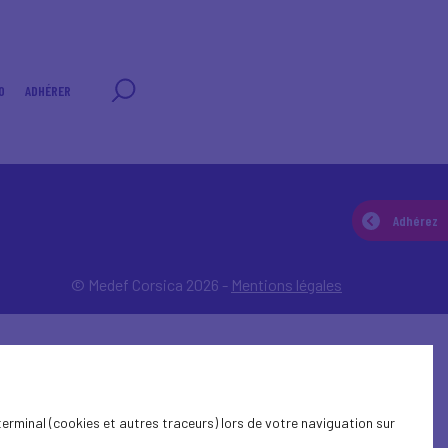
0
ADHÉRER
Adhérez
© Medef Corsica 2026 -
Mentions légales
terminal (cookies et autres traceurs) lors de votre naviguation sur