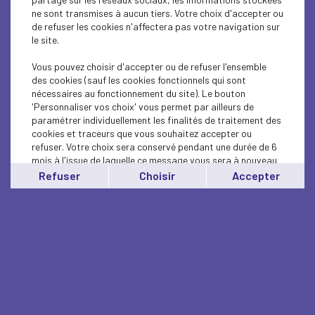
ne sont transmises à aucun tiers. Votre choix d'accepter ou
de refuser les cookies n'affectera pas votre navigation sur
le site.
Vous pouvez choisir d'accepter ou de refuser l'ensemble
des cookies (sauf les cookies fonctionnels qui sont
nécessaires au fonctionnement du site). Le bouton
'Personnaliser vos choix' vous permet par ailleurs de
paramétrer individuellement les finalités de traitement des
cookies et traceurs que vous souhaitez accepter ou
refuser. Votre choix sera conservé pendant une durée de 6
mois à l'issue de laquelle ce message vous sera à nouveau
affiché..
Refuser
Choisir
Accepter
Vous pouvez modifier votre choix à tout moment en
cliquant sur le lien
'cookies'
en bas de page.