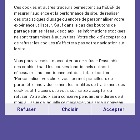
ECONOMY
Ces cookies et autres traceurs permettent au MEDEF de
mesurer l'audience et la performance du site, de réaliser
ECONOMY
des statistiques d'usage ou encore de personnaliser votre
expérience utilisteur. Sauf dans le cas des boutons de
ECONOMY
partage sur les réseaux sociaux, les informations stockées
ne sont transmises à aucun tiers. Votre choix d'accepter ou
de refuser les cookies n'affectera pas votre navigation sur
ECONOMY
le site.
ECONOMY
Vous pouvez choisir d'accepter ou de refuser l'ensemble
des cookies (sauf les cookies fonctionnels qui sont
L’association des ingénieurs et scientifiques
nécessaires au fonctionnement du site). Le bouton
de France et le...
'Personnaliser vos choix' vous permet par ailleurs de
paramétrer individuellement les finalités de traitement des
cookies et traceurs que vous souhaitez accepter ou
refuser. Votre choix sera conservé pendant une durée de 6
mois à l'issue de laquelle ce message vous sera à nouveau
affiché..
Refuser
Choisir
Accepter
Vous pouvez modifier votre choix à tout moment en
cliquant sur le lien
'cookies'
en bas de page.