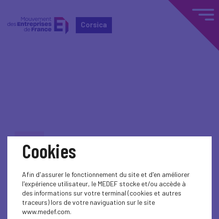
Corsica
Home
Actualités nationales
Actualités nationales
ECONOMY
Cookies
ECONOMY
Afin d'assurer le fonctionnement du site et d'en améliorer
ECONOMY
l'expérience utilisateur, le MEDEF stocke et/ou accède à
des informations sur votre terminal (cookies et autres
ECONOMY
traceurs) lors de votre naviguation sur le site
www.medef.com.