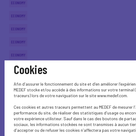
ECONOMY
ECONOMY
ECONOMY
ECONOMY
ECONOMY
Cookies
ECONOMY
ECONOMY
Afin d'assurer le fonctionnement du site et d'en améliorer l'expérienc
MEDEF stocke et/ou accède à des informations sur votre terminal 
ECONOMY
traceurs) lors de votre naviguation sur le site www.medef.com.
Ces cookies et autres traceurs permettent au MEDEF de mesurer l'
ECONOMY
performance du site, de réaliser des statistiques d'usage ou encor
votre expérience utilisteur. Sauf dans le cas des boutons de parta
ECONOMY
sociaux, les informations stockées ne sont transmises à aucun tier
d'accepter ou de refuser les cookies n'affectera pas votre navigatio
ECONOMY