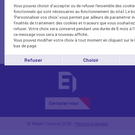
Vous pouvez choisir d'accepter ou de refuser l'ensemble des cookie
fonctionnels qui sont nécessaires au fonctionnement du site). Le b
'Personnaliser vos choix' vous permet par ailleurs de paramétrer in
finalités de traitement des cookies et traceurs que vous souhaite
1...
16
15
14
13
12
11
10
9
8
refuser. Votre choix sera conservé pendant une durée de 6 mois à l'
ce message vous sera à nouveau affiché..
Vous pouvez modifier votre choix à tout moment en cliquant sur le 
bas de page.
Refuser
Choisir
Contactez-nous
© Medef Corsica 2026 -
Mentions légales