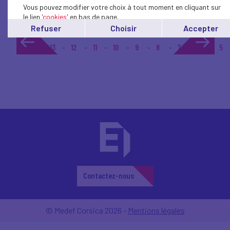
Vous pouvez modifier votre choix à tout moment en cliquant sur
le lien
'cookies'
en bas de page.
Refuser
Choisir
Accepter
1...
13
12
11
10
9
8
7
6
5
Contactez-nous
© Medef Corsica 2026 -
Mentions légales