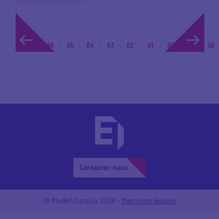
1...
66
65
64
63
62
61
60
59
58
Contactez-nous
© Medef Corsica 2026 -
Mentions légales