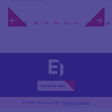
1...
47
46
45
44
43
42
41
40
39
Contactez-nous
© Medef Corsica 2026 -
Mentions légales