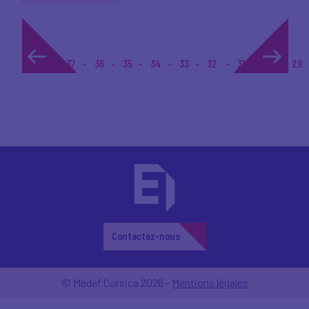
1...
37
36
35
34
33
32
31
30
29
Contactez-nous
© Medef Corsica 2026 -
Mentions légales