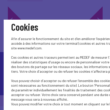
1...
18
17
16
15
14
13
12
11
10
Cookies
Afin d'assurer le fonctionnement du site et d'en améliorer l'expérie
accède à des informations sur votre terminal (cookies et autres tra
site www.medef.com.
Ces cookies et autres traceurs permettent au MEDEF de mesurer l'a
réaliser des statistiques d'usage ou encore de personnaliser votre 
des boutons de partage sur les réseaux sociaux, les informations
tiers. Votre choix d'accepter ou de refuser les cookies n'affectera p
Vous pouvez choisir d'accepter ou de refuser l'ensemble des cookies
Contactez-nous
sont nécessaires au fonctionnement du site). Le bouton 'Personnali
de paramétrer individuellement les finalités de traitement des coo
accepter ou refuser. Votre choix sera conservé pendant une durée de
message vous sera à nouveau affiché..
© Medef Corsica 2026 -
Mentions légales
Vous pouvez modifier votre choix à tout moment en cliquant sur le 