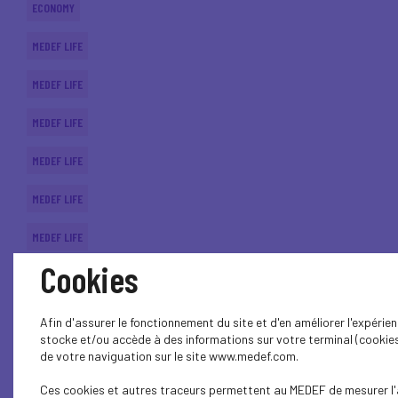
ECONOMY
MEDEF LIFE
MEDEF LIFE
MEDEF LIFE
MEDEF LIFE
MEDEF LIFE
MEDEF LIFE
Cookies
ECONOMY
MEDEF LIFE
Afin d'assurer le fonctionnement du site et d'en améliorer l'expérien
stocke et/ou accède à des informations sur votre terminal (cookies
ECONOMY
de votre naviguation sur le site www.medef.com.
Ces cookies et autres traceurs permettent au MEDEF de mesurer l'
INTERNATIONAL - EUROPE