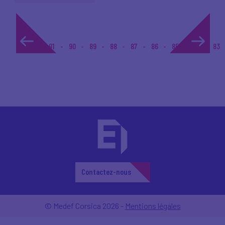
1...
91
90
89
88
87
86
85
84
83
Contactez-nous
© Medef Corsica 2026 -
Mentions légales