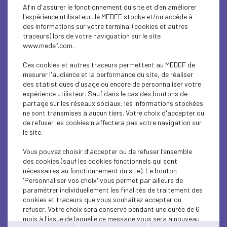
SUSTAINABLE DEVELOPMENT
Afin d'assurer le fonctionnement du site et d'en améliorer
l'expérience utilisateur, le MEDEF stocke et/ou accède à
SUSTAINABLE DEVELOPMENT
des informations sur votre terminal (cookies et autres
traceurs) lors de votre naviguation sur le site
www.medef.com.
SUSTAINABLE DEVELOPMENT
Ces cookies et autres traceurs permettent au MEDEF de
SUSTAINABLE DEVELOPMENT
mesurer l'audience et la performance du site, de réaliser
des statistiques d'usage ou encore de personnaliser votre
INTERNATIONAL - EUROPE
expérience utilisteur. Sauf dans le cas des boutons de
partage sur les réseaux sociaux, les informations stockées
ne sont transmises à aucun tiers. Votre choix d'accepter ou
ECONOMY
de refuser les cookies n'affectera pas votre navigation sur
le site.
SUSTAINABLE DEVELOPMENT
Vous pouvez choisir d'accepter ou de refuser l'ensemble
SUSTAINABLE DEVELOPMENT
des cookies (sauf les cookies fonctionnels qui sont
nécessaires au fonctionnement du site). Le bouton
SUSTAINABLE DEVELOPMENT
'Personnaliser vos choix' vous permet par ailleurs de
paramétrer individuellement les finalités de traitement des
cookies et traceurs que vous souhaitez accepter ou
SUSTAINABLE DEVELOPMENT
refuser. Votre choix sera conservé pendant une durée de 6
mois à l'issue de laquelle ce message vous sera à nouveau
SUSTAINABLE DEVELOPMENT