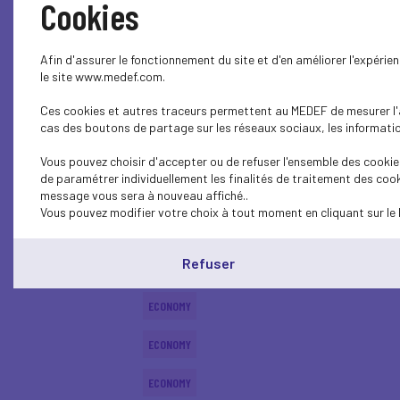
Cookies
ECONOMY
Afin d'assurer le fonctionnement du site et d'en améliorer l'expéri
ECONOMY
le site www.medef.com.
Ces cookies et autres traceurs permettent au MEDEF de mesurer l'au
ECONOMY
cas des boutons de partage sur les réseaux sociaux, les information
ECONOMY
Vous pouvez choisir d'accepter ou de refuser l'ensemble des cookies
de paramétrer individuellement les finalités de traitement des cook
ECONOMY
message vous sera à nouveau affiché..
Vous pouvez modifier votre choix à tout moment en cliquant sur le 
ECONOMY
Refuser
ECONOMY
ECONOMY
ECONOMY
ECONOMY